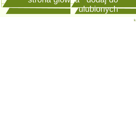
ulubionych
k